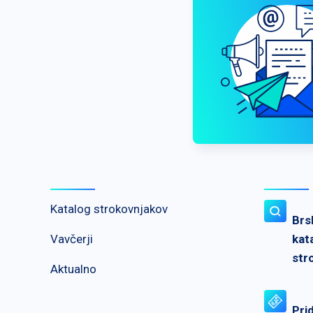
Katalog strokovnjakov
Brs
Vavčerji
kat
str
Aktualno
Pri