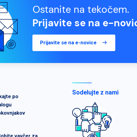
Ostanite na tekočem.
Prijavite se na e-novi
Prijavite se na e-novice
Sodelujte z nami
kajte po
alogu
okovnjakov
dobite vavčer za