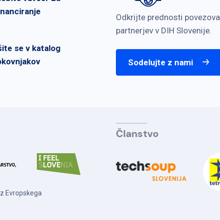
inanciranje
Odkrijte prednosti povezova
partnerjev v DIH Slovenije.
šite se v katalog
okovnjakov
Sodelujte z nami
Članstvo
 iz Evropskega