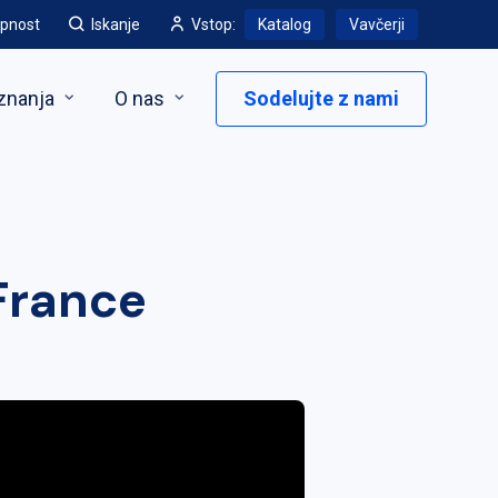
pnost
Iskanje
Vstop:
Katalog
Vavčerji
znanja
O nas
Sodelujte z nami
 France