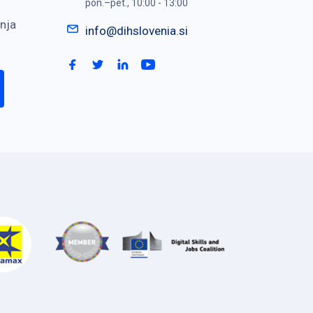
pon.–pet., 10:00 - 13:00
nja
info@dihslovenia.si