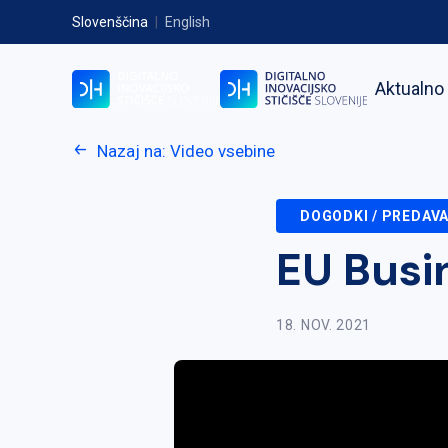
Slovenščina
|
English
Aktualno
Nazaj na: Video vsebine
DOGODKI / PREDAV
EU Busin
18. NOV. 2021