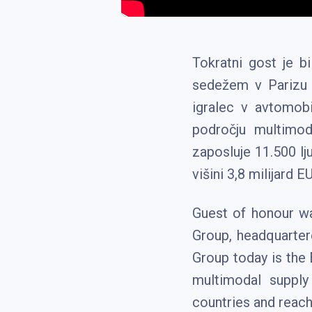
Tokratni gost je b
sedežem v Parizu v
igralec v avtomobi
področju multimod
zaposluje 11.500 lj
višini 3,8 milijard E
Guest of honour w
Group, headquarter
Group today is the 
multimodal suppl
countries and reach