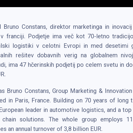
il Bruno Constans, direktor marketinga in inovac
 franciji. Podjetje ima več kot 70-letno tradicijo
lski logistiki v celotni Evropi in med desetimi g
alnih rešitev dobavnih verig na globalnem nivoj
udi, ima 47 hčerinskih podjetij po celem svetu in d
UR.
as Bruno Constans, Group Marketing & Innovation
ed in Paris, France. Building on 70 years of long 
European leader in automotive logistics, and a top 
y chain solutions. The whole group employs 11
es an annual turnover of 3,8 billion EUR.