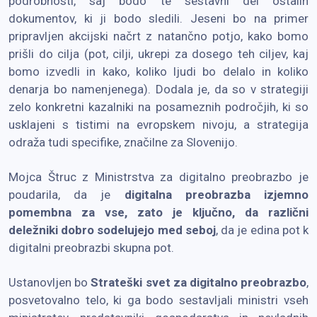
podrobnosti, saj bodo te sestavni del ostalih
dokumentov, ki ji bodo sledili. Jeseni bo na primer
pripravljen akcijski načrt z natančno potjo, kako bomo
prišli do cilja (pot, cilji, ukrepi za dosego teh ciljev, kaj
bomo izvedli in kako, koliko ljudi bo delalo in koliko
denarja bo namenjenega). Dodala je, da so v strategiji
zelo konkretni kazalniki na posameznih področjih, ki so
usklajeni s tistimi na evropskem nivoju, a strategija
odraža tudi specifike, značilne za Slovenijo.
Mojca Štruc z Ministrstva za digitalno preobrazbo je
poudarila, da je
digitalna preobrazba izjemno
pomembna za vse, zato je ključno, da različni
deležniki dobro sodelujejo med seboj
, da je edina pot k
digitalni preobrazbi skupna pot.
Ustanovljen bo
Strateški svet za digitalno preobrazbo
,
posvetovalno telo, ki ga bodo sestavljali ministri vseh