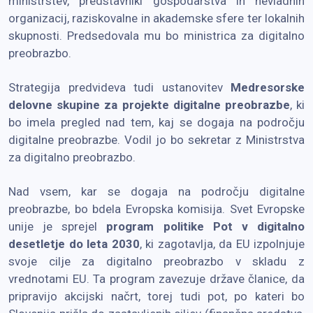
ministrstev, predstavniki gospodarstva in nevladnih
organizacij, raziskovalne in akademske sfere ter lokalnih
skupnosti. Predsedovala mu bo ministrica za digitalno
preobrazbo.
Strategija predvideva tudi ustanovitev
Medresorske
delovne skupine
za projekte digitalne preobrazbe
, ki
bo imela pregled nad tem, kaj se dogaja na področju
digitalne preobrazbe. Vodil jo bo sekretar z Ministrstva
za digitalno preobrazbo.
Nad vsem, kar se dogaja na področju digitalne
preobrazbe, bo bdela Evropska komisija. Svet Evropske
unije je sprejel
program politike Pot v digitalno
desetletje do leta 2030
, ki zagotavlja, da EU izpolnjuje
svoje cilje za digitalno preobrazbo v skladu z
vrednotami EU. Ta program zavezuje države članice, da
pripravijo akcijski načrt, torej tudi pot, po kateri bo