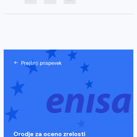
Prejšnji prispevek
Orodje za oceno zrelosti