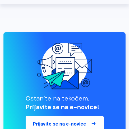
Ostanite na tekočem.
Prijavite se na e-novice!
Prijavite se na e-novice