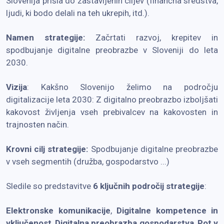
Slovenija prišla do zastavljenih ciljev (finančna sredstva,
ljudi, ki bodo delali na teh ukrepih, itd.).
Namen strategije:
Začrtati razvoj, krepitev in
spodbujanje digitalne preobrazbe v Sloveniji do leta
2030.
Vizija
: Kakšno Slovenijo želimo na področju
digitalizacije leta 2030: Z digitalno preobrazbo izboljšati
kakovost življenja vseh prebivalcev na kakovosten in
trajnosten način.
Krovni cilj strategije:
Spodbuj​​anje digitalne preobrazbe
v vseh segmentih (družba, gospodarstvo ...)
Sledile so predstavitve
6 ključnih področij strategije
:
Elektronske komunikacije
,
Digitalne kompetence in
vključenost
,
Digitalna preobrazba gospodarstva
,
Pot v