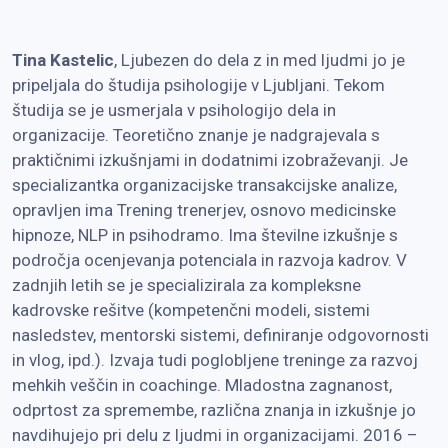
Tina Kastelic
, Ljubezen do dela z in med ljudmi jo je
pripeljala do študija psihologije v Ljubljani. Tekom
študija se je usmerjala v psihologijo dela in
organizacije. Teoretično znanje je nadgrajevala s
praktičnimi izkušnjami in dodatnimi izobraževanji. Je
specializantka organizacijske transakcijske analize,
opravljen ima Trening trenerjev, osnovo medicinske
hipnoze, NLP in psihodramo. Ima številne izkušnje s
področja ocenjevanja potenciala in razvoja kadrov. V
zadnjih letih se je specializirala za kompleksne
kadrovske rešitve (kompetenčni modeli, sistemi
nasledstev, mentorski sistemi, definiranje odgovornosti
in vlog, ipd.). Izvaja tudi poglobljene treninge za razvoj
mehkih veščin in coachinge. Mladostna zagnanost,
odprtost za spremembe, različna znanja in izkušnje jo
navdihujejo pri delu z ljudmi in organizacijami. 2016 –