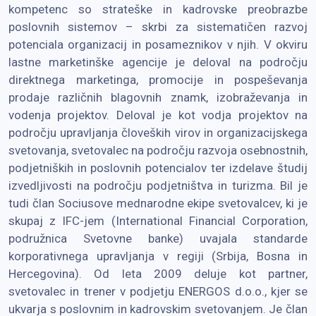
kompetenc so strateške in kadrovske preobrazbe
poslovnih sistemov – skrbi za sistematičen razvoj
potenciala organizacij in posameznikov v njih. V okviru
lastne marketinške agencije je deloval na področju
direktnega marketinga, promocije in pospeševanja
prodaje različnih blagovnih znamk, izobraževanja in
vodenja projektov. Deloval je kot vodja projektov na
področju upravljanja človeških virov in organizacijskega
svetovanja, svetovalec na področju razvoja osebnostnih,
podjetniških in poslovnih potencialov ter izdelave študij
izvedljivosti na področju podjetništva in turizma. Bil je
tudi član Sociusove mednarodne ekipe svetovalcev, ki je
skupaj z IFC-jem (International Financial Corporation,
podružnica Svetovne banke) uvajala standarde
korporativnega upravljanja v regiji (Srbija, Bosna in
Hercegovina). Od leta 2009 deluje kot partner,
svetovalec in trener v podjetju ENERGOS d.o.o., kjer se
ukvarja s poslovnim in kadrovskim svetovanjem. Je član