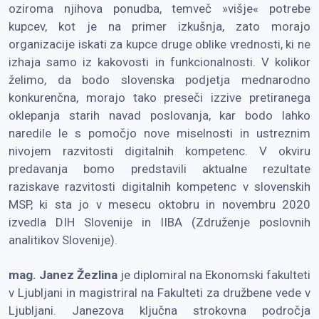
oziroma njihova ponudba, temveč »višje« potrebe
kupcev, kot je na primer izkušnja, zato morajo
organizacije iskati za kupce druge oblike vrednosti, ki ne
izhaja samo iz kakovosti in funkcionalnosti. V kolikor
želimo, da bodo slovenska podjetja mednarodno
konkurenčna, morajo tako preseči izzive pretiranega
oklepanja starih navad poslovanja, kar bodo lahko
naredile le s pomočjo nove miselnosti in ustreznim
nivojem razvitosti digitalnih kompetenc. V okviru
predavanja bomo predstavili aktualne rezultate
raziskave razvitosti digitalnih kompetenc v slovenskih
MSP, ki sta jo v mesecu oktobru in novembru 2020
izvedla DIH Slovenije in IIBA (Združenje poslovnih
analitikov Slovenije).
mag. Janez Žezlina
je diplomiral na Ekonomski fakulteti
v Ljubljani in magistriral na Fakulteti za družbene vede v
Ljubljani. Janezova ključna strokovna področja