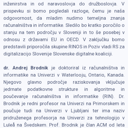
inženirstva in od naravoslovja do družboslovja. V
prispevku si bomo pogledali razloge, čemu je naša
odgovornost, da mladim nudimo temeljna znanja
računalništva in informatike. Sledilo bo kratko poročilo o
stanju na tem področju v Sloveniji in to še posebej v
odnosu z državami EU in OECD. V zaključku bomo
predstavili priporočila skupine RINOS in Poziv vladi RS za
digitalizacijo Slovenije Slovenske digitalne koaliciji.
dr. Andrej Brodnik
je doktoriral iz računalništva in
informatike na Univerzi v Waterlooju, Ontario, Kanada.
Njegovo glavno področje raziskovanja vključuje
jedrnate podatkovne strukture in algoritme in
poučevanje računalništva in informatike (RIN). Dr.
Brodnik je redni profesor na Univerzi na Primorskem in
poučuje tudi na Univerzi v Ljubljani ter ima naziv
pridruženega profesorja na Univerzi za tehnologijo v
Luleå na Švedskem. Prof. Brodnik je član ACM od leta