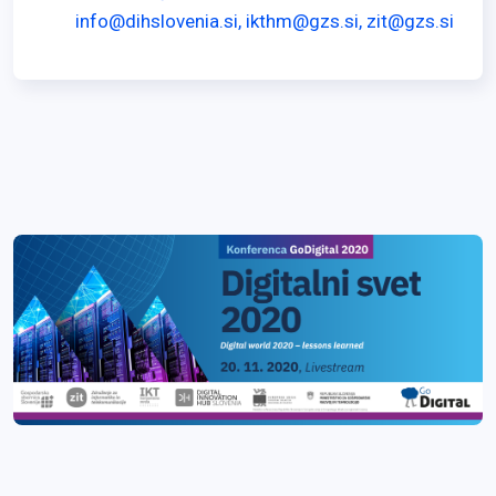
info@dihslovenia.si, ikthm@gzs.si, zit@gzs.si