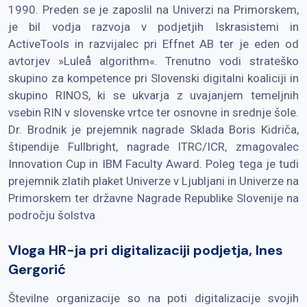
1990. Preden se je zaposlil na Univerzi na Primorskem,
je bil vodja razvoja v podjetjih Iskrasistemi in
ActiveTools in razvijalec pri Effnet AB ter je eden od
avtorjev »Luleå algorithm«. Trenutno vodi strateško
skupino za kompetence pri Slovenski digitalni koaliciji in
skupino RINOS, ki se ukvarja z uvajanjem temeljnih
vsebin RIN v slovenske vrtce ter osnovne in srednje šole.
Dr. Brodnik je prejemnik nagrade Sklada Boris Kidriča,
štipendije Fullbright, nagrade ITRC/ICR, zmagovalec
Innovation Cup in IBM Faculty Award. Poleg tega je tudi
prejemnik zlatih plaket Univerze v Ljubljani in Univerze na
Primorskem ter državne Nagrade Republike Slovenije na
področju šolstva
Vloga
HR-ja pri digitalizaciji podjetja, Ines
Gergorić
Številne organizacije so na poti digitalizacije svojih