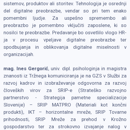
sistemov, produktov ali storitev. Tehnologija je osrednji
del digitalne preobrazbe, vendar so pri tem enako
pomembni ljudje. Za uspešno spremembo ali
preobrazbo je pomembno vključiti zaposlene, ki so
nosilci te preobrazbe. Predavanje bo osvetlilo vlogo HR-
ja v procesu vpeljave digitalne preobrazbe ter
spodbujanja in oblikovanja digitalne miselnosti v
organizacijah.
mag. Ines Gergorić
, univ. dipl. psihologinja in magistra
znanosti iz Tržnega komuniciranja je na GZS v Službi za
razvoj kadrov in izobraževanje odgovorna za razvoj
človeških virov za SRIP-e (Strateško razvojno
partnerstvo - Strategija pametne specializacije
Slovenije) – SRIP MATPRO (Materiali kot končni
produkti), IKT – horizontalne mreže, SRIP Tovarne
prihodnosti, SRIP Mreže za prehod v Krožno
gospodarstvo ter za strokovno izvajanje nalog v