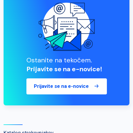
Ostanite na tekočem.
Prijavite se na e-novice!
Prijavite se na e-novice
Katalog strokovnjakov