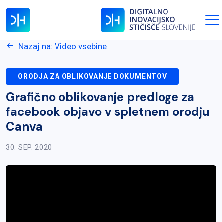
Nazaj na: Video vsebine
ORODJA ZA OBLIKOVANJE DOKUMENTOV
Grafično oblikovanje predloge za
facebook objavo v spletnem orodju
Canva
30. SEP. 2020