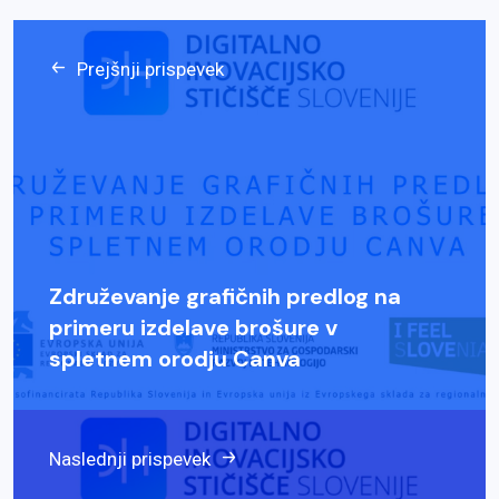
Prejšnji prispevek
Združevanje grafičnih predlog na
primeru izdelave brošure v
spletnem orodju Canva
Naslednji prispevek