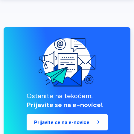
Ostanite na tekočem.
Prijavite se na e-novice!
Prijavite se na e-novice