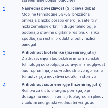
sprejemanje boljših odločitev
Napredna povezljivost (Silicijeva doba)
Mobilne tehnologije 5G/6G, brezžična
omrežja z nizko porabo energije, sateliti v
nizki zemeljski orbiti in druge tehnologije
podpirajo številne digitalne rešitve, ki lahko
spodbujajo rast in produktivnost v različnih
panogah
Prihodnost biotehnike (Inženiring jutri)
Z združevanjem bioloških in informacijskih
tehnologij se izboljšuje zdravje in zmogljivost
ljudi, spreminjajo se vrednostne verige hrane
ter ustvarjajo inovativni izdelki in storitve.
Prihodnost čiste energije (Inženiring jutri)
Rešitve za čisto energijo pomagajo pri
doseganju ničelnih emisij toplogrednih plinov
v celotni energetski vrednostni verigi, od