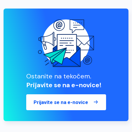
Ostanite na tekočem.
Prijavite se na e-novice!
Prijavite se na e-novice