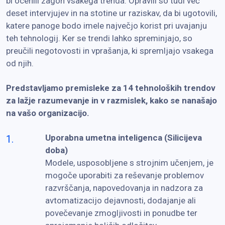
bi ocenili zagon vsakega trenda. Opravili so tudi več
deset intervjujev in na stotine ur raziskav, da bi ugotovili,
katere panoge bodo imele največjo korist pri uvajanju
teh tehnologij. Ker se trendi lahko spreminjajo, so
preučili negotovosti in vprašanja, ki spremljajo vsakega
od njih.
Predstavljamo premisleke za 14 tehnoloških trendov
za lažje razumevanje in v razmislek, kako se nanašajo
na vašo organizacijo.
Uporabna umetna inteligenca (Silicijeva
doba)
Modele, usposobljene s strojnim učenjem, je
mogoče uporabiti za reševanje problemov
razvrščanja, napovedovanja in nadzora za
avtomatizacijo dejavnosti, dodajanje ali
povečevanje zmogljivosti in ponudbe ter