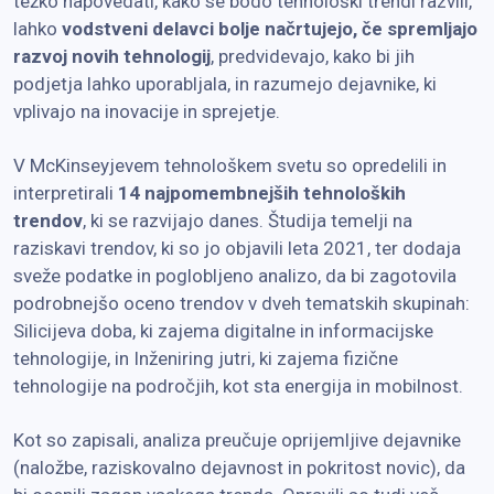
težko napovedati, kako se bodo tehnološki trendi razvili,
lahko
vodstveni delavci bolje načrtujejo, če spremljajo
razvoj novih tehnologij
, predvidevajo, kako bi jih
podjetja lahko uporabljala, in razumejo dejavnike, ki
vplivajo na inovacije in sprejetje.
V McKinseyjevem tehnološkem svetu so opredelili in
interpretirali
14 najpomembnejših tehnoloških
trendov
, ki se razvijajo danes. Študija temelji na
raziskavi trendov, ki so jo objavili leta 2021, ter dodaja
sveže podatke in poglobljeno analizo, da bi zagotovila
podrobnejšo oceno trendov v dveh tematskih skupinah:
Silicijeva doba, ki zajema digitalne in informacijske
tehnologije, in Inženiring jutri, ki zajema fizične
tehnologije na področjih, kot sta energija in mobilnost.
Kot so zapisali, analiza preučuje oprijemljive dejavnike
(naložbe, raziskovalno dejavnost in pokritost novic), da