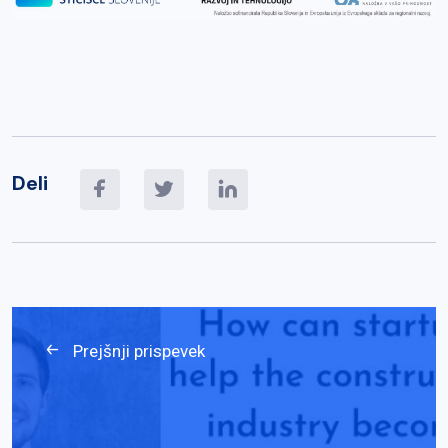
Deli
Prejšnji prispevek