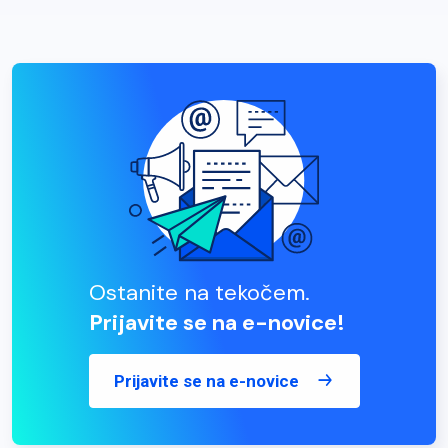
Ostanite na tekočem.
Prijavite se na e-novice!
Prijavite se na e-novice