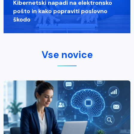
Kibernetski napadi na elektronsko
pošto in kako popraviti poslovno
škodo
Vse novice