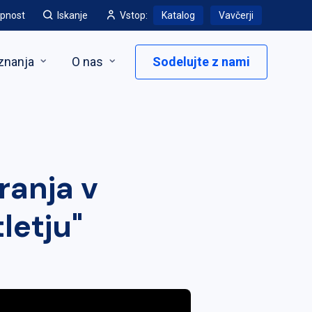
pnost
Iskanje
Vstop:
Katalog
Vavčerji
znanja
O nas
Sodelujte z nami
ranja v
letju"