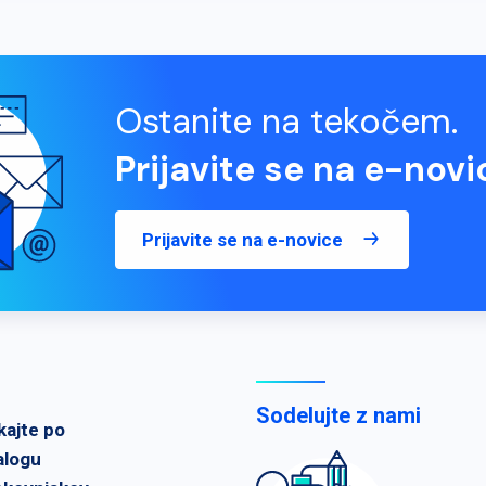
Ostanite na tekočem.
Prijavite se na e-novi
Prijavite se na e-novice
Sodelujte z nami
kajte po
alogu