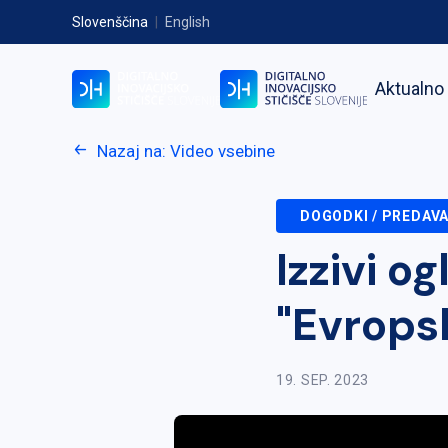
Slovenščina
|
English
Aktualno
Nazaj na: Video vsebine
DOGODKI / PREDAV
Izzivi o
"Evrops
19. SEP. 2023