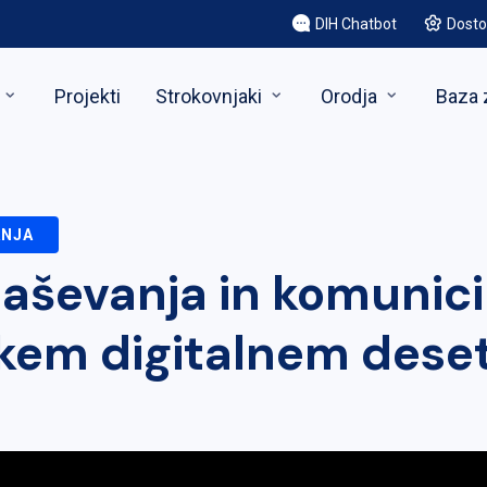
DIH Chatbot
Dosto
Projekti
Strokovnjaki
Orodja
Baza 
ANJA
glaševanja in komunici
kem digitalnem deset