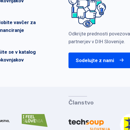
okovnjakov
dobite vavčer za
inanciranje
Odkrijte prednosti povezova
partnerjev v DIH Slovenije.
šite se v katalog
okovnjakov
Sodelujte z nami
Članstvo