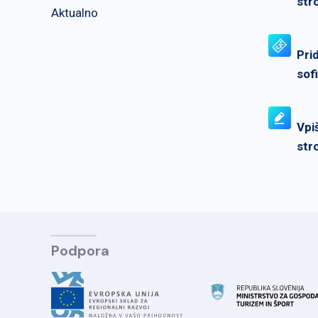
str
Aktualno
Pri
sof
Vpi
str
Podpora