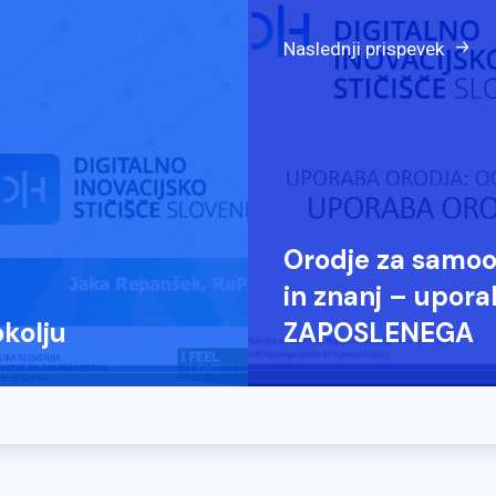
Naslednji prispevek
Orodje za samoo
in znanj – upora
okolju
ZAPOSLENEGA