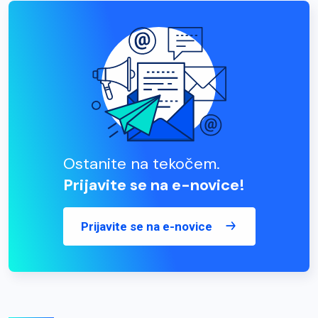
Ostanite na tekočem.
Prijavite se na e-novice!
Prijavite se na e-novice