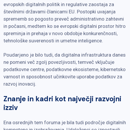
evropskih digitalnih politik in regulative zaostaja za
številnimi državami članicami EU. Postopki uvajanja
sprememb so pogosto preveč administrativno zahtevni
in počasni, medtem ko se evropski digitalni prostor hitro
spreminja in prehaja v novo obdobje konkurenčnosti,
tehnološke suverenosti in umetne inteligence.
Poudarjeno je bilo tudi, da digitalna infrastruktura danes
ne pomeni več zgolj povezljivosti, temveč vključuje
podatkovne centre, podatkovne ekosisteme, kibernetsko
varnost in sposobnost učinkovite uporabe podatkov za
razvoj inovacij.
Znanje in kadri kot največji razvojni
izziv
Ena osrednjih tem foruma je bila tudi področje digitalnih
kompetenc in izobraževanja. Udeleženci so izpostavili,