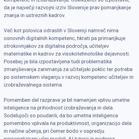
da je največji razvojni izziv Slovenije prav pomanjkanje
znanja in ustreznih kadrov.
Več kot polovica odraslih v Sloveniji namreč nima
osnovnih digitalnih kompetenc, hkrati pa primanjkuje
strokovnjakov za digitalna področja, učiteljev
matematike in kadrov za visokotehnološke dejavnosti.
Posebej je bila izpostavljena tudi problematika
zmanjševanja zanimanja za učiteljski poklic ter potreba
po sistemskem vlaganju v razvoj kompetenc učiteljev in
izobraževalnega sistema.
Pomemben del razprave je bil namenjen vplivu umetne
inteligence na prihodnost izobraževanja in dela.
Sodelujoči so poudarili, da bo umetna inteligenca
pomembno vplivala na produktivnost, organizacijo dela
in načine učenja, pri čemer bodo v ospredju
personalizirani učni modeli, AI tutorji in podpora