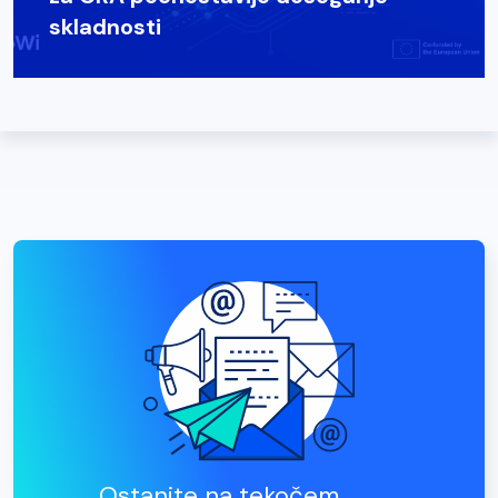
skladnosti
Ostanite na tekočem.