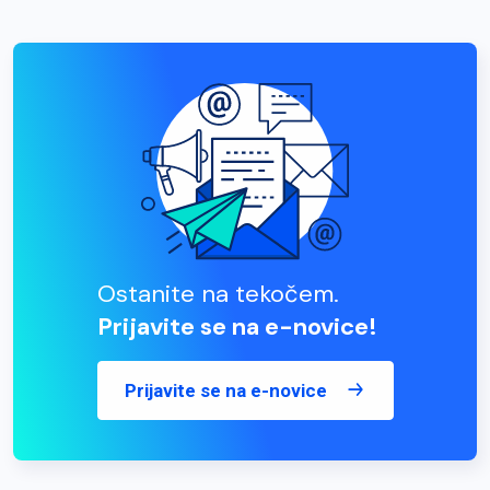
Ostanite na tekočem.
Prijavite se na e-novice!
Prijavite se na e-novice