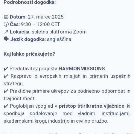
Podrobnosti dogodka:
📅
Datum:
27. marec 2025
🕤
Čas:
9:30 – 12:00 CET
📍
Lokacija:
spletna platforma Zoom
🗣️
Jezik dogodka:
angleščina
Kaj lahko pričakujete?
✔️ Predstavitev projekta
HARMONMISSIONS.
✔️ Razpravo o evropskih misijah in primerih uspešnih
strategij.
✔️ Praktične primere ukrepov za podnebno odpornost in
trajnost mest.
✔️ Poglobljen vpogled v
pristop štirikratne vijačnice
, ki
spodbuja sodelovanje med vladnimi institucijami,
akademskimi krogi, industrijo in civilno družbo.