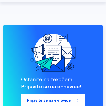
Ostanite na tekočem.
Prijavite se na e-novice!
Prijavite se na e-novice