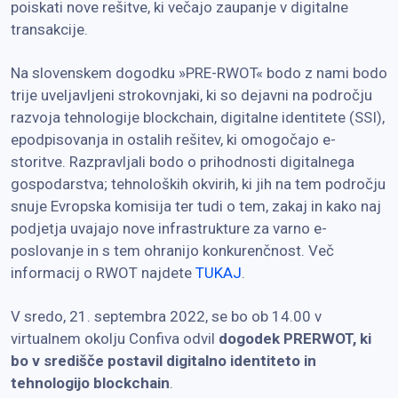
poiskati nove rešitve, ki večajo zaupanje v digitalne
transakcije.
Na slovenskem dogodku »PRE-RWOT« bodo z nami bodo
trije uveljavljeni strokovnjaki, ki so dejavni na področju
razvoja tehnologije blockchain, digitalne identitete (SSI),
epodpisovanja in ostalih rešitev, ki omogočajo e-
storitve. Razpravljali bodo o prihodnosti digitalnega
gospodarstva; tehnoloških okvirih, ki jih na tem področju
snuje Evropska komisija ter tudi o tem, zakaj in kako naj
podjetja uvajajo nove infrastrukture za varno e-
poslovanje in s tem ohranijo konkurenčnost. Več
informacij o RWOT najdete
TUKAJ
.
V sredo, 21. septembra 2022, se bo ob 14.00 v
virtualnem okolju Confiva odvil
dogodek PRERWOT, ki
bo v središče postavil digitalno identiteto in
tehnologijo blockchain
.