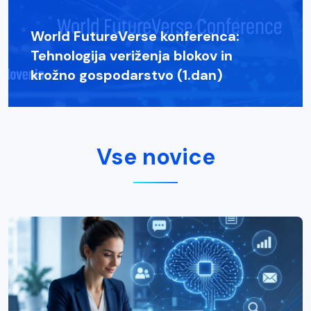
World FutureVerse konferenca:
Tehnologija veriženja blokov in
krožno gospodarstvo (1.dan)
Vse novice