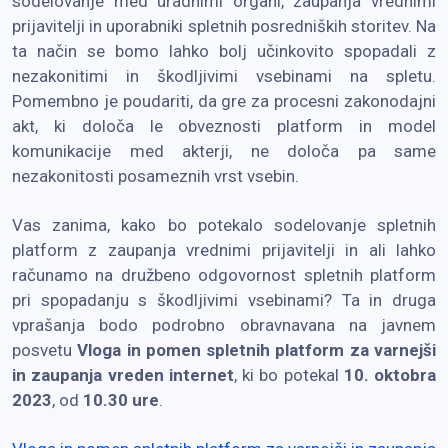
sodelovanje med uradnimi organi, zaupanja vrednimi
prijavitelji in uporabniki spletnih posredniških storitev. Na
ta način se bomo lahko bolj učinkovito spopadali z
nezakonitimi in škodljivimi vsebinami na spletu.
Pomembno je poudariti, da gre za procesni zakonodajni
akt, ki določa le obveznosti platform in model
komunikacije med akterji, ne določa pa same
nezakonitosti posameznih vrst vsebin.
Vas zanima, kako bo potekalo sodelovanje spletnih
platform z zaupanja vrednimi prijavitelji in ali lahko
računamo na družbeno odgovornost spletnih platform
pri spopadanju s škodljivimi vsebinami? Ta in druga
vprašanja bodo podrobno obravnavana na javnem
posvetu
Vloga in pomen spletnih platform za varnejši
in zaupanja vreden internet
, ki bo potekal
10. oktobra
2023
, od
10.30 ure
.