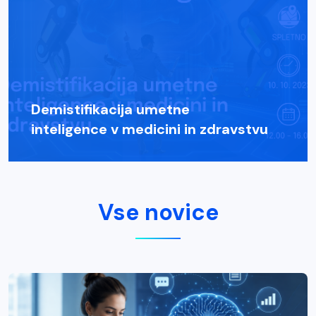
Demistifikacija umetne
inteligence v medicini in zdravstvu
Vse novice