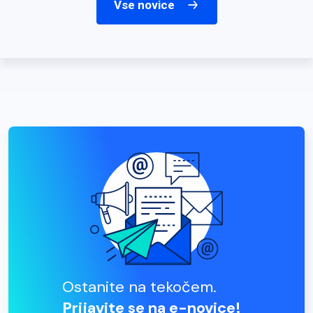
Vse novice
Ostanite na tekočem.
Prijavite se na e-novice!