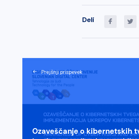
Deli
Prejšnji prispevek
Ozaveščanje o kibernetskih tv