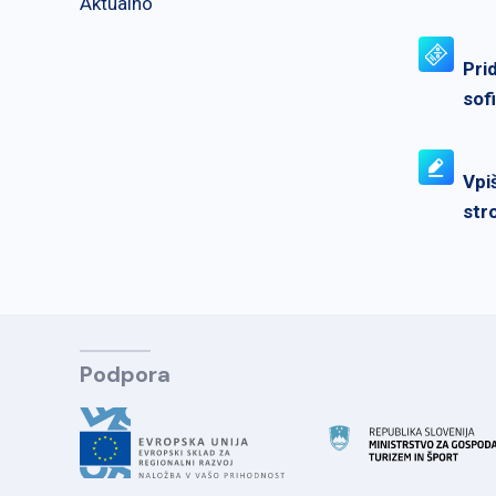
Aktualno
Pri
sof
Vpi
str
Podpora