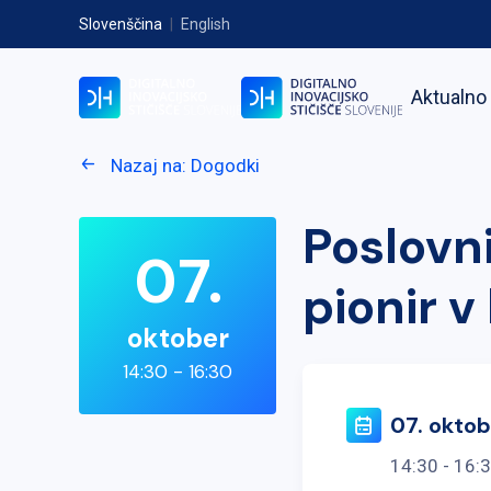
Slovenščina
|
English
Aktualno
Nazaj na: Dogodki
Poslovni
07.
pionir v
oktober
14:30 - 16:30
07. oktob
14:30 - 16: