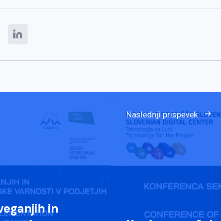
Naslednji prispevek
eganjih in