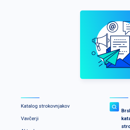
Katalog strokovnjakov
Brs
Vavčerji
kat
str