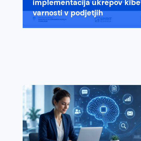
implementacija ukrepov kibe
varnosti v podjetjih