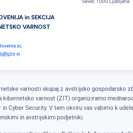
Sever, 1000 Ljubljana
OVENIJA in SEKCIJA
RNETSKO VARNOST
lovenia.si;
lj@gzs.si
ernetske varnosti skupaj z avstrijsko gospodarsko 
 za kibernetsko varnost (ZIT) organiziramo mednaro
 in Cyber Security. V tem okviru vas vabimo k ude
skimi in avstrijskimi podjetniki.