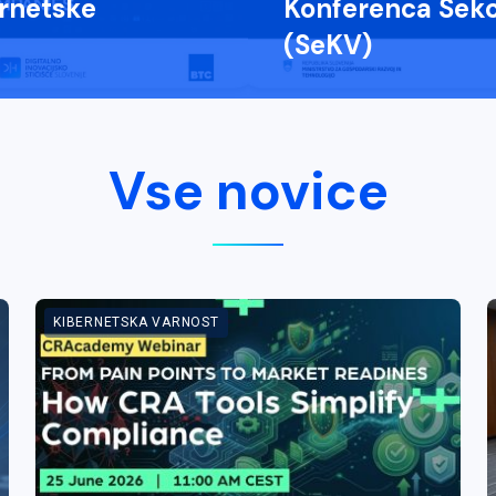
rnetske
Konferenca Sekc
(SeKV)
Vse novice
KIBERNETSKA VARNOST