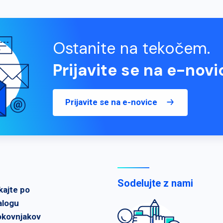
Ostanite na tekočem.
Prijavite se na e-novi
Prijavite se na e-novice
Sodelujte z nami
kajte po
alogu
okovnjakov