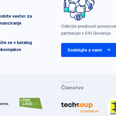
dobite vavčer za
inanciranje
Odkrijte prednosti povezova
partnerjev v DIH Slovenije.
šite se v katalog
okovnjakov
Sodelujte z nami
Članstvo