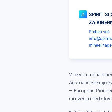
SPIRIT SL
ZA KIBE
Preberi več
info@spirits
mihael.nage
V okviru tedna kib
Austria in Sekcijo
– European Pioneer
mreženju med sloven