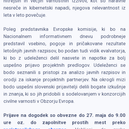
hitrejših in večjih varnostnih izzivov, kot so naravne
nesreče in kibernetski napadi, njegova relevantnost iz
leta v leto povečuje.
Poleg predstavnika Evropske komisije, ki bo na
Nacionalnem informativnem dnevu podrobneje
predstavil vsebino, pogoje in pričakovane rezultate
letošnjih javnih razpisov, bo podan tudi vidik evalvatorja,
ki bo z udeleženci delil nasvete in napotke za bolj
uspešno prijavo projektnih predlogov. Udeleženci se
bodo seznanili s pristopi za analizo javnih razpisov in
orodji za iskanje projektnih partnerjev. Na okrogli mizi
bodo uspešni slovenski prijavitelji delili bogate izkušnje
in znanja, ki so jih pridobili s sodelovanjem v konzorcijih
civilne varnosti v Obzorju Evropa.
Prijave na dogodek so obvezne do 27. maja do 9.00
ure oz. do zapolnitve prostih mest preko