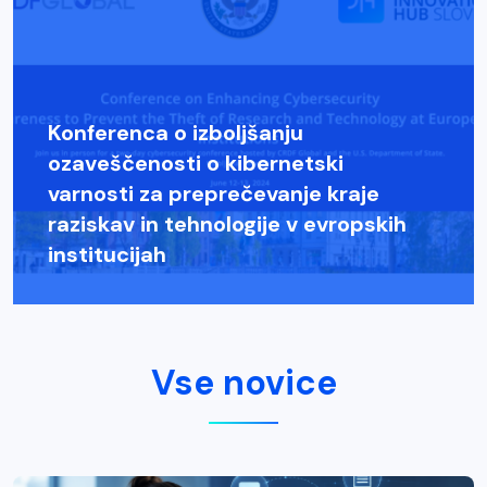
Konferenca o izboljšanju
ozaveščenosti o kibernetski
varnosti za preprečevanje kraje
raziskav in tehnologije v evropskih
institucijah
Vse novice