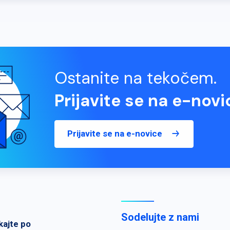
Ostanite na tekočem.
Prijavite se na e-novi
Prijavite se na e-novice
Sodelujte z nami
kajte po