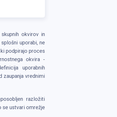
skupnih okvirov in
 splošni uporabi, ne
, ki podpirajo proces
nostnega okvira -
efinicija uporabnih
d zaupanja vrednimi
osobljen razložiti
o se ustvari omrežje