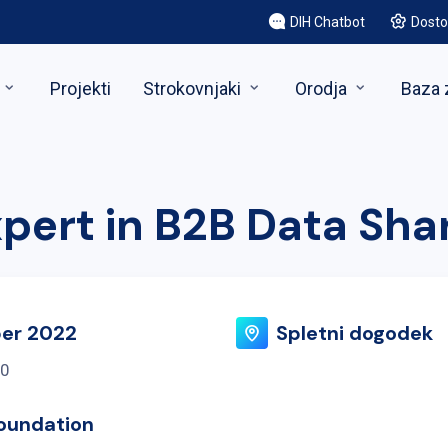
DIH Chatbot
Dosto
Projekti
Strokovnjaki
Orodja
Baza 
xpert in B2B Data Sha
ber 2022
Spletni dogodek
00
oundation