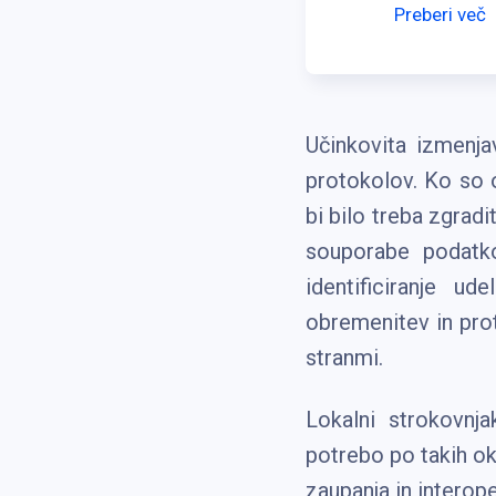
Preberi več
Učinkovita izmenj
protokolov. Ko so o
bi bilo treba zgradi
souporabe podatk
identificiranje ud
obremenitev in pro
stranmi.
Lokalni strokovnj
potrebo po takih ok
zaupanja in interope