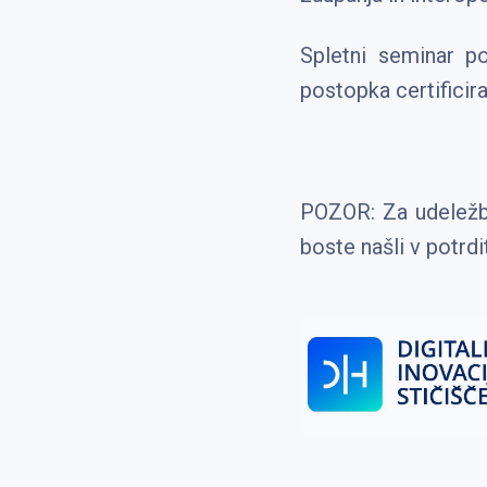
Spletni seminar po
postopka certificira
POZOR: Za udeležbo
boste našli v potrd