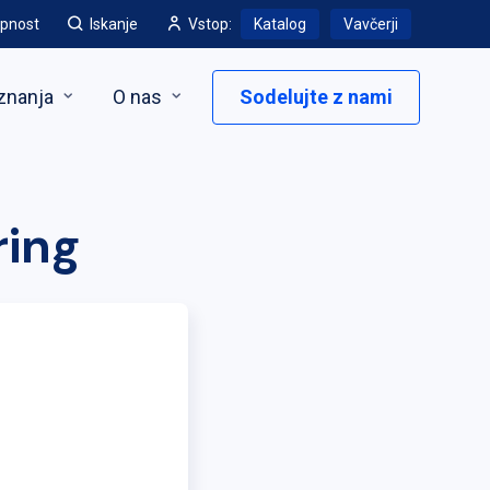
pnost
Iskanje
Vstop:
Katalog
Vavčerji
znanja
O nas
Sodelujte z nami
ring