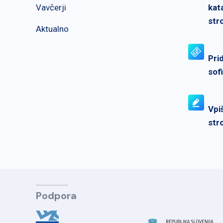
Vavčerji
kat
str
Aktualno
Pri
sof
Vpi
str
Podpora