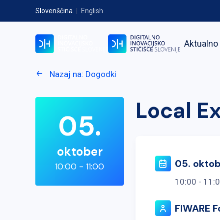
Slovenščina
|
English
Aktualno
Nazaj na: Dogodki
Local E
05.
oktober
05. okto
10:00 - 11:00
10:00 - 11:
FIWARE F