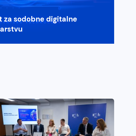
t za sodobne digitalne
darstvu