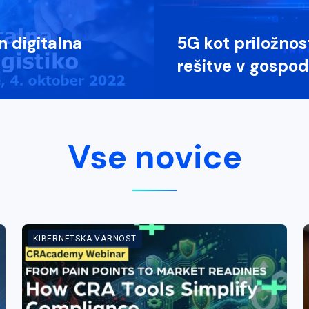
n digitalna
5G kot priložnos
rešitve v gospo
Vse novice
KIBERNETSKA VARNOST