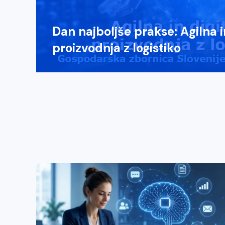
Dan najboljše prakse: Agilna i
proizvodnja z logistiko