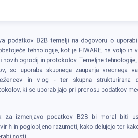
ava podatkov B2B temelji na dogovoru o uporabi 
bstoječe tehnologije, kot je FIWARE, na voljo in v
ti novih ogrodij in protokolov. Temeljne tehnologije
ov, so uporaba skupnega zaupanja vrednega var
eležencev in vlog - ter skupna strukturirana d
tokolov, ki se uporabljajo pri prenosu podatkov me
ak za izmenjavo podatkov B2B bi moral biti usp
virih in poglobljeno razumeti, kako delujejo ter kak
rabilnosti.