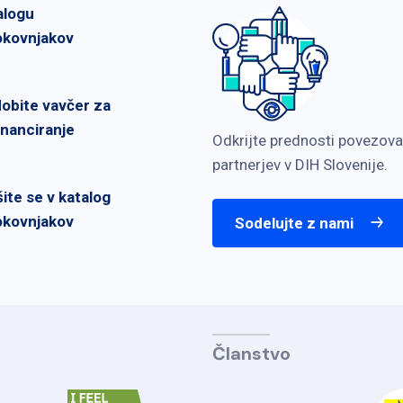
alogu
okovnjakov
dobite vavčer za
inanciranje
Odkrijte prednosti povezova
partnerjev v DIH Slovenije.
šite se v katalog
okovnjakov
Sodelujte z nami
Članstvo