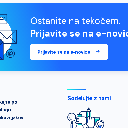
Ostanite na tekočem.
Prijavite se na e-novi
Prijavite se na e-novice
Sodelujte z nami
kajte po
alogu
okovnjakov