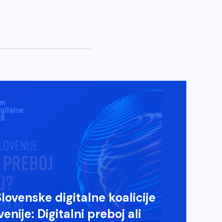
lovenske digitalne koalicije
enije: Digitalni preboj ali