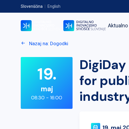
Slovenščina
|
English
Aktualno
Nazaj na: Dogodki
DigiDay
19.
for pub
maj
industry
08:30 - 16:00
19. maj 2