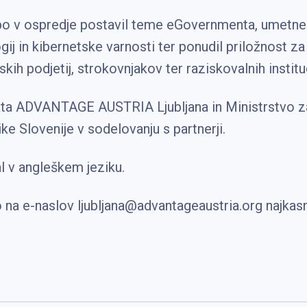
 v ospredje postavil teme eGovernmenta, umetne 
ogij in kibernetske varnosti ter ponudil priložnost 
skih podjetij, strokovnjakov ter raziskovalnih instituc
ta ADVANTAGE AUSTRIA Ljubljana in Ministrstvo za
e Slovenije v sodelovanju s partnerji.
 v angleškem jeziku.
na e-naslov ljubljana@advantageaustria.org najkas