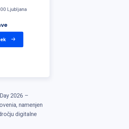
00 Ljubljana
ave
dek
giDay 2026 –
Slovenia, namenjen
dročju digitalne