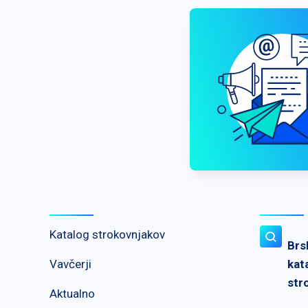
Katalog strokovnjakov
Brs
Vavčerji
kat
str
Aktualno