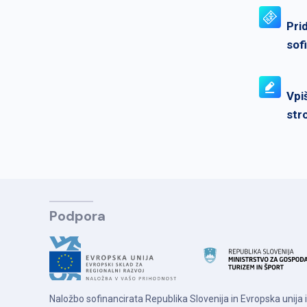
Pri
sof
Vpi
str
Podpora
Naložbo sofinancirata Republika Slovenija in Evropska unija