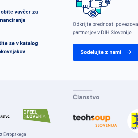
dobite vavčer za
inanciranje
Odkrijte prednosti povezova
partnerjev v DIH Slovenije.
šite se v katalog
okovnjakov
Sodelujte z nami
Članstvo
 iz Evropskega