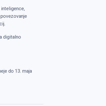
inteligence,
za povezovanje
ij.
 digitalno
neje do 13. maja