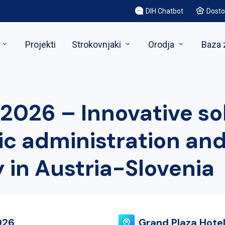
DIH Chatbot
Dosto
Projekti
Strokovnjaki
Orodja
Baza 
 2026 – Innovative so
lic administration an
 in Austria-Slovenia
026
Grand Plaza Hote