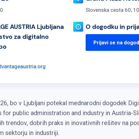
00
Slovenska cesta 60, 10
E AUSTRIA Ljubljana
O dogodku in prij
rstvo za digitalno
Prijavi se na dogo
bo
dvantageaustria.org
026, bo v Ljubljani potekal mednarodni dogodek Di
s for public administration and industry in Austria-
ih trendov, dobrih praks in inovativnih rešitev na po
sektorju in industriji.