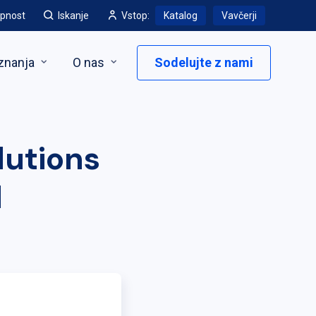
pnost
Iskanje
Vstop:
Katalog
Vavčerji
znanja
O nas
Sodelujte z nami
lutions
d
l