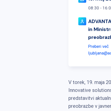
08:30 - 16:
ADVANTAG
in Minist
preobraz
Preberi več
ljubljana@a
V torek, 19. maja 2
Innovative solution
predstavitvi aktualn
preobrazbe v javnem 