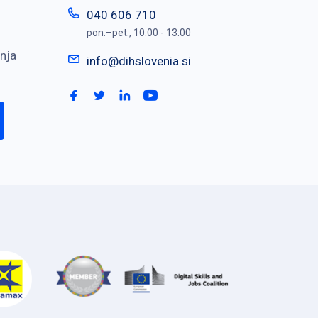
040 606 710
pon.–pet., 10:00 - 13:00
nja
info@dihslovenia.si