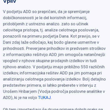
Vpliv
V podjetju ADD so prepričani, da je spremljanje
dobičkonosnosti je le del koristnih informacij,
pridobljenih z ustrezno analizo. zato so učinek
celovitega pristopa, tj. analize celotnega poslovanja,
ponazorili na primeru podjetja Dana. Kot pravijo, se v
Dani zdaj laže odločajo, kaj bodo glavne usmeritve v
prihodnosti. Preverjane prihodkov in predvsem stroškov
z informacijsko rešitvijo ADD jim omogoča natančnejši
vpogled v njihove skupine prodajnih izdelkov in tudi
njihovo analizo. V podjetju imajo približno 550 različnih
izdelkov, informacijska rešitev ADD pa jim pomaga pri
analiziranju celotnega poslovanja izdelkov. Bolj detajlno
predstavitev primera, si lahko preberete v intervju z
Urošem Hribarjem (Vodja področja poslovne analitike v
ADD), ki je na voljo
TUKAJ
.
Ob tem izpostavljajo še druge primere dobrih praks na