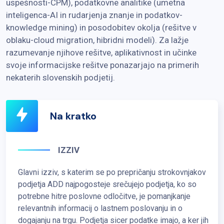
uspešnosti-CPM), podatkovne analitike (umetna
inteligenca-AI in rudarjenja znanje in podatkov-
knowledge mining) in posodobitev okolja (rešitve v
oblaku-cloud migration, hibridni modeli). Za lažje
razumevanje njihove rešitve, aplikativnost in učinke
svoje informacijske rešitve ponazarjajo na primerih
nekaterih slovenskih podjetij.
Na kratko
IZZIV
Glavni izziv, s katerim se po prepričanju strokovnjakov
podjetja ADD najpogosteje srečujejo podjetja, ko so
potrebne hitre poslovne odločitve, je pomanjkanje
relevantnih informacij o lastnem poslovanju in o
dogajanju na trgu. Podjetja sicer podatke imajo, a ker jih