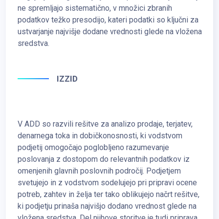
ne spremljajo sistematično, v množici zbranih
podatkov težko presodijo, kateri podatki so ključni za
ustvarjanje najvišje dodane vrednosti glede na vložena
sredstva.
IZZID
V ADD so razvili rešitve za analizo prodaje, terjatev,
denarnega toka in dobičkonosnosti, ki vodstvom
podjetij omogočajo poglobljeno razumevanje
poslovanja z dostopom do relevantnih podatkov iz
omenjenih glavnih poslovnih področij. Podjetjem
svetujejo in z vodstvom sodelujejo pri pripravi ocene
potreb, zahtev in želja ter tako oblikujejo načrt rešitve,
ki podjetju prinaša najvišjo dodano vrednost glede na
vložena sredstva. Del njihove storitve je tudi priprava