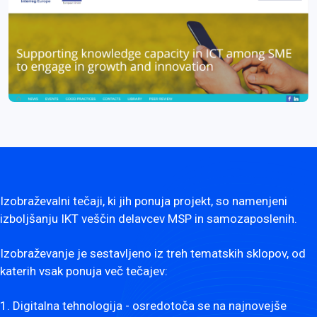
Izobraževalni tečaji, ki jih ponuja projekt, so namenjeni
izboljšanju IKT veščin delavcev MSP in samozaposlenih.
Izobraževanje je sestavljeno iz treh tematskih sklopov, od
katerih vsak ponuja več tečajev:
1. Digitalna tehnologija - osredotoča se na najnovejše