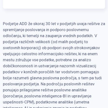
Podjetje ADD že skoraj 30 let v podjetjih uvaja rešitve za
spremljanje poslovanja in podporo poslovnemu
odločanju, ki temelji na zaupanja vrednih podatkih. V
podjetja različnih velikosti (od malih podjetij to
svetovnih korporacij) ob podpori svojih strokovnjakov
vpeljujejo celostno informacijsko rešitev, ki na enem
mestu združuje vse podatke, potrebne za analizo
dobičkonosnosti in ustvarjanje nazornih vizualizacij
podatkov v končnih poročilih ter vodstvom pomagajo
bolje razumeti glavna poslovna področja, s tem pa tudi
poslovanje podjetja. Na področju poslovnih rešitev
ponujajo prilagojene rešitve poslovne analitike
(poročanje, poslovna inteligenca-BI in upravljanje
uspešnosti-CPM), podatkovne analitike (umetna
inteligenca-AI in rudarjenja znanje in podatkov-