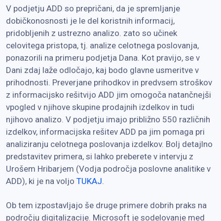
V podjetju ADD so prepričani, da je spremljanje
dobičkonosnosti je le del koristnih informacij,
pridobljenih z ustrezno analizo. zato so učinek
celovitega pristopa, tj. analize celotnega poslovanja,
ponazorili na primeru podjetja Dana. Kot pravijo, se v
Dani zdaj laže odločajo, kaj bodo glavne usmeritve v
prihodnosti. Preverjane prihodkov in predvsem stroškov
z informacijsko rešitvijo ADD jim omogoča natančnejši
vpogled v njihove skupine prodajnih izdelkov in tudi
njihovo analizo. V podjetju imajo približno 550 različnih
izdelkov, informacijska rešitev ADD pa jim pomaga pri
analiziranju celotnega poslovanja izdelkov. Bolj detajlno
predstavitev primera, si lahko preberete v intervju z
Urošem Hribarjem (Vodja področja poslovne analitike v
ADD), ki je na voljo
TUKAJ
.
Ob tem izpostavljajo še druge primere dobrih praks na
področju digitalizacije. Microsoft je sodelovanje med