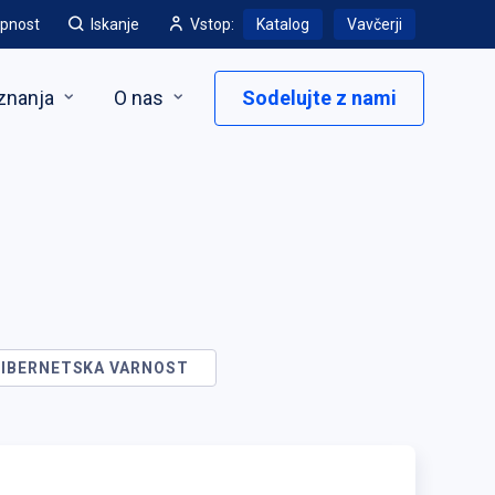
pnost
Iskanje
Vstop:
Katalog
Vavčerji
znanja
O nas
Sodelujte z nami
KIBERNETSKA VARNOST