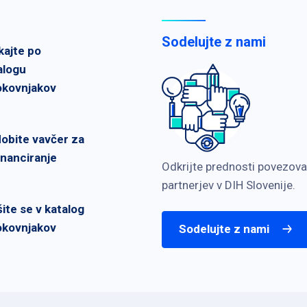
Sodelujte z nami
kajte po
alogu
okovnjakov
dobite vavčer za
inanciranje
Odkrijte prednosti povezova
partnerjev v DIH Slovenije.
šite se v katalog
okovnjakov
Sodelujte z nami