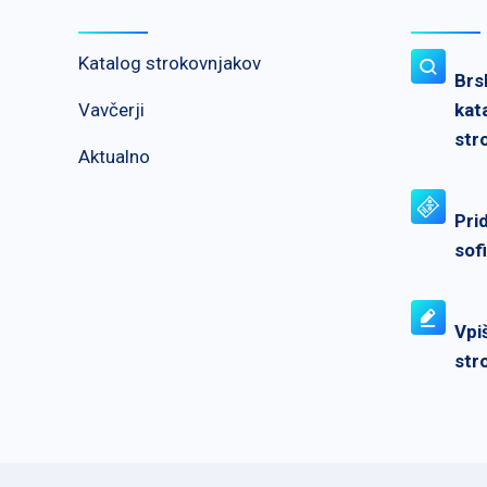
Katalog strokovnjakov
Brs
Vavčerji
kat
str
Aktualno
Pri
sof
Vpi
str