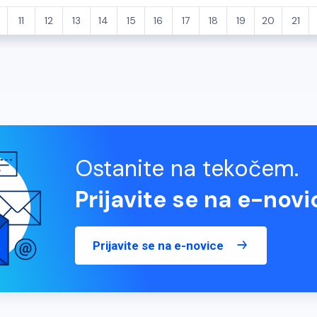
11
12
13
14
15
16
17
18
19
20
21
Ostanite na tekočem.
Prijavite se na e-novi
Prijavite se na e-novice